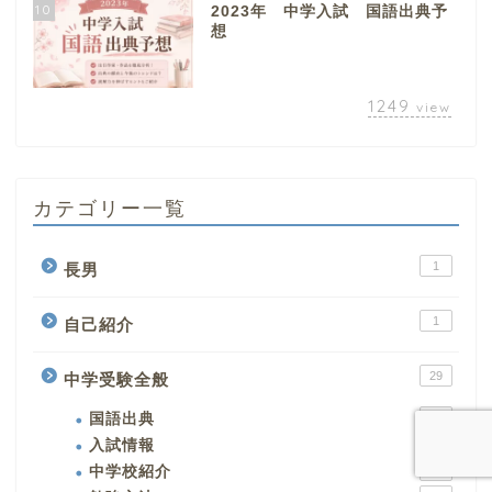
10
2023年 中学入試 国語出典予
想
1249
view
カテゴリー一覧
1
長男
1
自己紹介
29
中学受験全般
国語出典
5
入試情報
3
中学校紹介
3