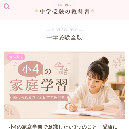
― CATEGORY ―
中学受験全般
勉強方法
小4の家庭学習で意識したい3つのこと｜受験に