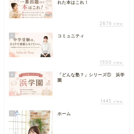
れた本はこれ！
2876
view
5
コミュニティ
1500
view
6
「どんな塾？」シリーズ① 浜学
園
1445
view
7
ホーム