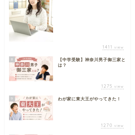
1411
view
8
【中学受験】神奈川男子御三家と
は？
1275
view
9
わが家に東大王がやってきた！
1270
view