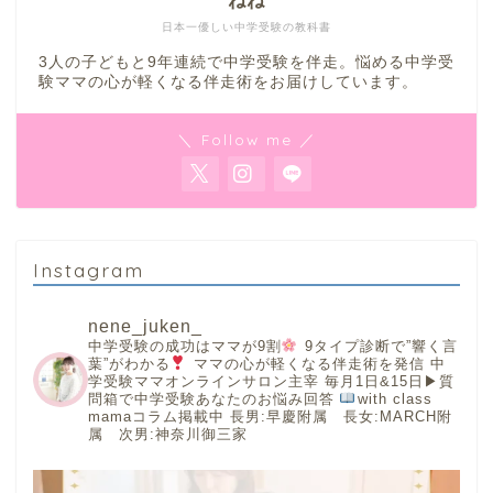
ねね
日本一優しい中学受験の教科書
3人の子どもと9年連続で中学受験を伴走。悩める中学受
験ママの心が軽くなる伴走術をお届けしています。
＼ Follow me ／
Instagram
nene_juken_
中学受験の成功はママが9割
9タイプ診断で”響く言
葉”がわかる
ママの心が軽くなる伴走術を発信
中
学受験ママオンラインサロン主宰
毎月1日&15日▶︎質
問箱で中学受験あなたのお悩み回答
with class
mamaコラム掲載中
長男:早慶附属 長女:MARCH附
属 次男:神奈川御三家