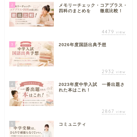
2
メモリーチェック・コアプラス・
四科のまとめを 徹底比較！
4479
view
3
2026年度国語出典予想
2932
view
4
2023年度中学入試 一番出題さ
れた本はこれ！
2867
view
5
コミュニティ