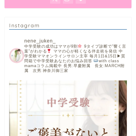
Instagram
nene_juken_
中学受験の成功はママが9割
9タイプ診断で”響く言
葉”がわかる
ママの心が軽くなる伴走術を発信
中
学受験ママオンラインサロン主宰
毎月1日&15日▶︎質
問箱で中学受験あなたのお悩み回答
with class
mamaコラム掲載中
長男:早慶附属 長女:MARCH附
属 次男:神奈川御三家