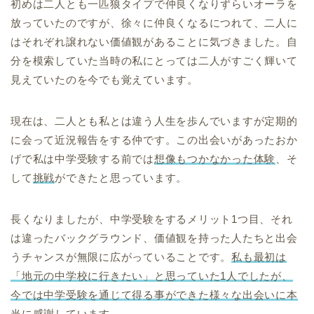
初めは二人とも一匹狼タイプで仲良くなりずらいオーラを
放っていたのですが、徐々に仲良くなるにつれて、二人に
はそれぞれ譲れない価値観があることに気づきました。自
分を模索していた当時の私にとっては二人がすごく輝いて
見えていたのを今でも覚えています。
現在は、二人とも私とは違う人生を歩んでいますが定期的
に会って近況報告をする仲です。この出会いがあったおか
げで私は中学受験する前では
想像もつかなかった体験
、そ
して
挑戦
ができたと思っています。
長くなりましたが、中学受験をするメリット1つ目、それ
は違ったバックグラウンド、価値観を持った人たちと出会
うチャンスが無限に広がっていることです。
私も最初は
「地元の中学校に行きたい」と思っていた1人でしたが、
今では中学受験を通じて得る事ができた様々な出会いに本
当に感謝しています。