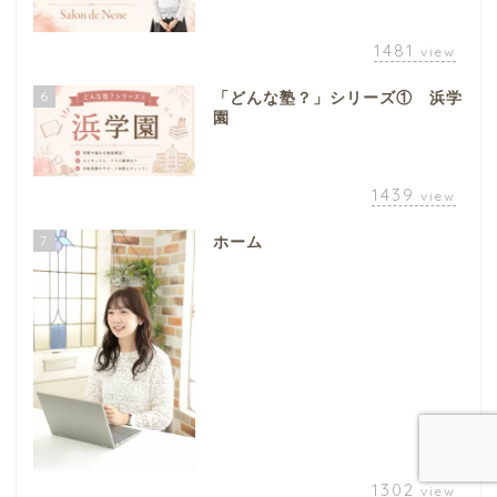
1481
view
6
「どんな塾？」シリーズ① 浜学
園
1439
view
7
ホーム
1302
view